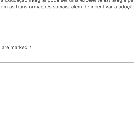
o a Educação Integral pode ser uma excelente estratégia p
 as transformações sociais; além de incentivar a adoção
ds are marked
*