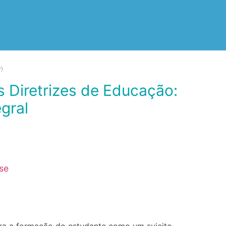
)
gral
rse