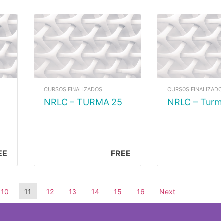
CURSOS FINALIZADOS
CURSOS FINALIZAD
NRLC – TURMA 25
NRLC – Tur
EE
FREE
10
11
12
13
14
15
16
Next