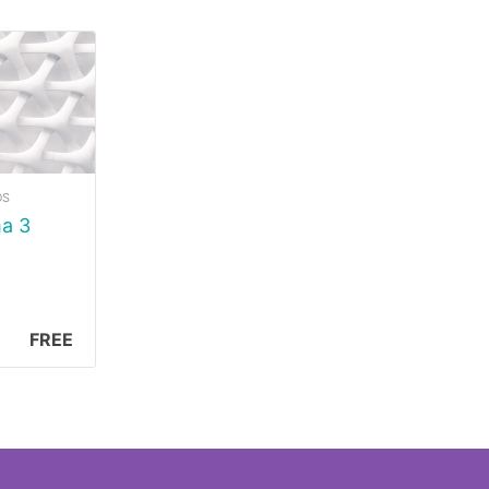
OS
ma 3
FREE