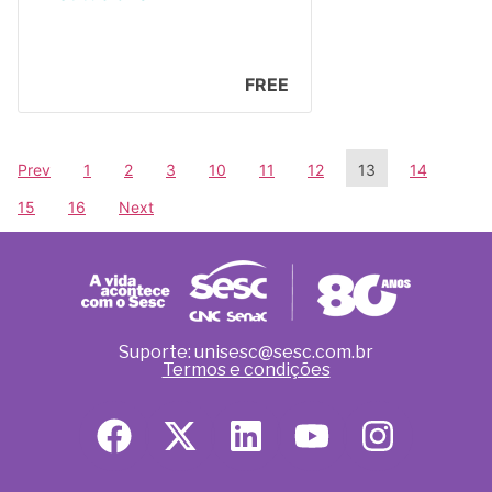
FREE
Prev
1
2
3
10
11
12
13
14
15
16
Next
Suporte: unisesc@sesc.com.br
Termos e condições